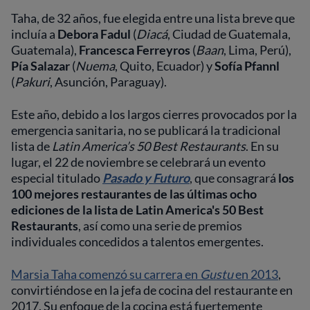
Taha, de 32 años, fue elegida entre una lista breve que
incluía a
Debora Fadul
(
Diacá
, Ciudad de Guatemala,
Guatemala),
Francesca Ferreyros
(
Baan
, Lima, Perú),
Pía Salazar
(
Nuema
, Quito, Ecuador) y
Sofía Pfannl
(
Pakuri
, Asunción, Paraguay).
Este año, debido a los largos cierres provocados por la
emergencia sanitaria, no se publicará la tradicional
lista de
Latin America’s 50 Best Restaurants
. En su
lugar, el 22 de noviembre se celebrará un evento
especial titulado
Pasado y Futuro
, que consagrará
los
100 mejores restaurantes de las últimas ocho
ediciones de la lista de Latin America's 50 Best
Restaurants
, así como una serie de premios
individuales concedidos a talentos emergentes.
Marsia Taha comenzó su carrera en
Gustu
en 2013
,
convirtiéndose en la jefa de cocina del restaurante en
2017. Su enfoque de la cocina está fuertemente