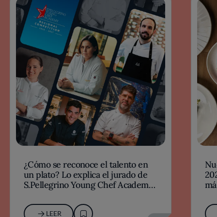
¿Cómo se reconoce el talento en
Nu
un plato? Lo explica el jurado de
202
S.Pellegrino Young Chef Academy
má
2026-27
LEER