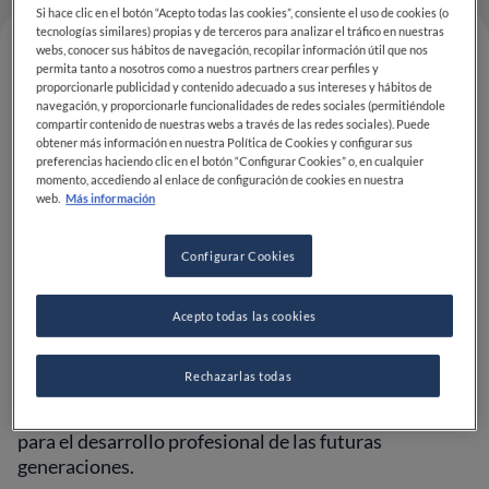
Si hace clic en el botón “Acepto todas las cookies”, consiente el uso de cookies (o
tecnologías similares) propias y de terceros para analizar el tráfico en nuestras
webs, conocer sus hábitos de navegación, recopilar información útil que nos
permita tanto a nosotros como a nuestros partners crear perfiles y
proporcionarle publicidad y contenido adecuado a sus intereses y hábitos de
navegación, y proporcionarle funcionalidades de redes sociales (permitiéndole
compartir contenido de nuestras webs a través de las redes sociales). Puede
obtener más información en nuestra Política de Cookies y configurar sus
preferencias haciendo clic en el botón “Configurar Cookies” o, en cualquier
momento, accediendo al enlace de configuración de cookies en nuestra
web.
Más información
Configurar Cookies
Marsia Taha
, jefa de cocina de
Gustu
en La Paz
(Bolivia), ha sido elegida
Latin America’s Rising Star
Female Chef 2021
. El título, otorgado por
50 Best
Acepto todas las cookies
Restaurants
, ha sustituido al premio a
Latin America’s
Female Chef
sólo por este año con el fin de apoyar y
Rechazarlas todas
promover la inclusión en el mundo de la gastronomía
y celebrar a las mujeres como fuente de inspiración
para el desarrollo profesional de las futuras
generaciones.