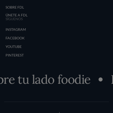
SOBRE FDL
ÚNETE A FDL
SÍGUENOS
INSTAGRAM
FACEBOOK
YOUTUBE
PINTEREST
e tu lado foodie
D