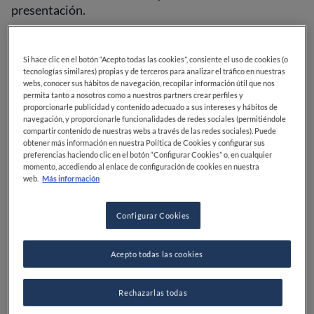
presentación.
Los mejores cuchillos de chef
Si hace clic en el botón “Acepto todas las cookies”, consiente el uso de cookies (o
de 2021
tecnologías similares) propias y de terceros para analizar el tráfico en nuestras
webs, conocer sus hábitos de navegación, recopilar información útil que nos
permita tanto a nosotros como a nuestros partners crear perfiles y
proporcionarle publicidad y contenido adecuado a sus intereses y hábitos de
navegación, y proporcionarle funcionalidades de redes sociales (permitiéndole
1. Mac Mighty MTH-80 – 145
compartir contenido de nuestras webs a través de las redes sociales). Puede
obtener más información en nuestra Política de Cookies y configurar sus
dólares
preferencias haciendo clic en el botón “Configurar Cookies” o, en cualquier
momento, accediendo al enlace de configuración de cookies en nuestra
web.
Más información
Configurar Cookies
Acepto todas las cookies
Rechazarlas todas