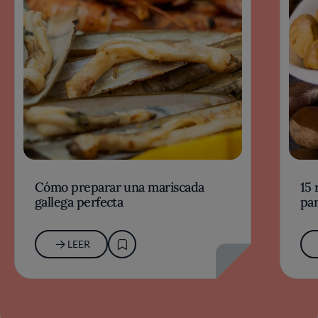
Cómo preparar una mariscada
15 
gallega perfecta
par
LEER