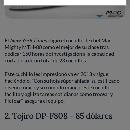
El
New York Times
eligió el cuchillo de chef Mac
Mighty MTH-80 como el mejor de su clase tras
dedicar 150 horas de investigación a la capacidad
cortadora de un total de 23 cuchillos.
Este cuchillo les impresionó ya en 2013 y sigue
haciéndolo. "Con su hoja súper afilada, su estilizado
diseño cónico y su cómodo mango, este cuchillo
facilita y agiliza tareas cotidianas como trocear y
filetear", asegura el equipo.
2. Tojiro DP-F808 – 85 dólares