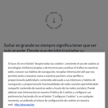
Soñar en grande no siempre significa tener que ser
más grande. Desde que decidió trasladar su
restaurante a un nuevo espacio a pocos metros de su
ubicación original en el barrio de Botafogo, en Río de
Si hace clic en el botón “Acepto todas las cookies”, consiente el uso de cookies (o
Janeiro, la
versión 2.0 de
Lasai
, el galardonado
tecnologías similares) propias y de terceros para analizar el tráfico en nuestras
webs, conocer sus hábitos de navegación, recopilar información útil que nos
restaurante del chef
Rafa Costa e Silva
, ha pasado de
permita tanto a nosotros como a nuestros partners crear perfiles y
45 a sólo
10 plazas
. El amplio espacio de dos pisos con
proporcionarle publicidad y contenido adecuado a sus intereses y hábitos de
tres espacios distintos fue reemplazado por
una sola
navegación, y proporcionarle funcionalidades de redes sociales (permitiéndole
compartir contenido de nuestras webs a través de las redes sociales). Puede
sala íntima sin ventanas
, una barra de mármol en
obtener más información en nuestra Política de Cookies y configurar sus
forma de L y con una iluminación espectacular,
preferencias haciendo clic en el botón “Configurar Cookies” o, en cualquier
creando así
una experiencia única y
momento, accediendo al enlace de configuración de cookies en nuestra
web.
Más información
considerablemente más exclusiva
. Y Costa e Silva no