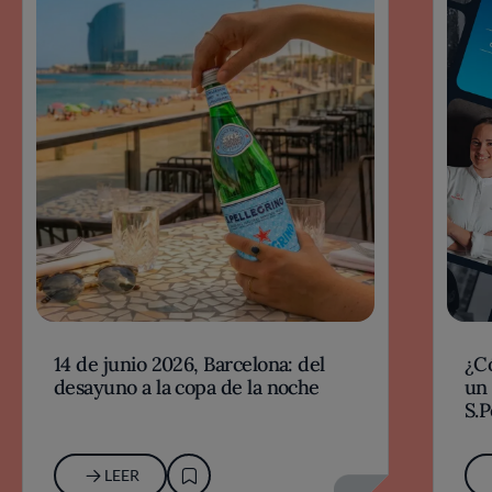
14 de junio 2026, Barcelona: del
¿Có
desayuno a la copa de la noche
un 
S.
20
LEER