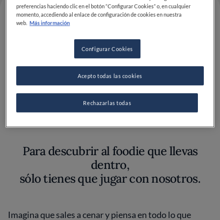
preferencias haciendo clic en el botón “Configurar Cookies” o, en cualquier
momento, accediendo al enlace de configuración de cookies en nuestra
web.
Más información
Configurar Cookies
Acepto todas las cookies
Rechazarlas todas
Y tú, ¿qué tipo de foodie eres?
Para descubrir al foodie que llevas
dentro,
sólo tienes que jugar con nosotros.
Imagina que sales a cenar y piensa en todo lo que