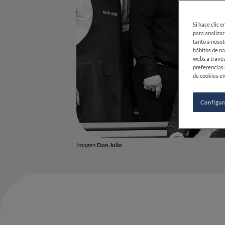
Si hace clic 
para analizar
tanto a nosot
hábitos de na
webs a través
preferencias 
de cookies en
Configur
Imagen
Don Julio