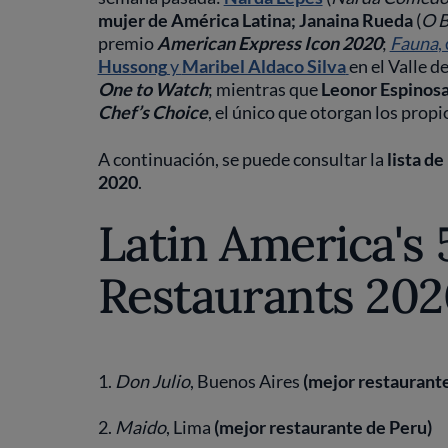
mujer de América Latina;
Janaina Rueda
(
O B
premio
American Express Icon 2020
;
Fauna
,
Hussong
y
Maribel Aldaco Silva
en el Valle 
One to Watch
; mientras que
Leonor Espinos
Chef’s Choice
, el único que otorgan los propi
A continuación, se puede consultar la
lista d
2020
.
Latin America's 
Restaurants 2020 
1.
Don Julio
, Buenos Aires
(mejor restaurant
2.
Maido
, Lima
(mejor restaurante de Peru)