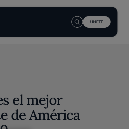
User account menu
ÚNETE
es el mejor
te de América