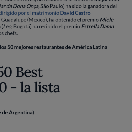
ar da Dona Onça,
São Paulo) ha sido la ganadora del
 dirigido por el matrimonio
David Castro
de Guadalupe (México)
,
ha obtenido el premio
Miele
a
(
Leo
, Bogotá) ha recibido el premio
Estrella Damn
os chefs.
e los 50 mejores restaurantes de América Latina
50 Best
- la lista
e de Argentina)