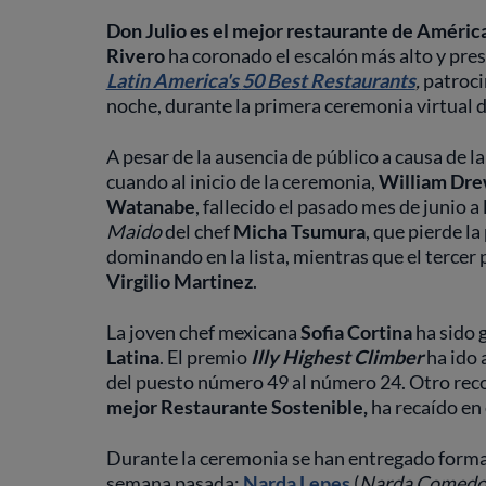
Don Julio es el mejor restaurante de América
Rivero
ha coronado el escalón más alto y pres
Latin America's
50 Best Restaurants
,
patroci
noche, durante la primera ceremonia virtual d
A pesar de la ausencia de público a causa de 
cuando al inicio de la ceremonia,
William Dr
Watanabe
, fallecido el pasado mes de junio a
Maido
del chef
Micha Tsumura
, que pierde l
dominando en la lista, mientras que el tercer 
Virgilio Martinez
.
La joven chef mexicana
Sofia Cortina
ha sido
Latina
. El premio
Illy Highest Climber
ha ido 
del puesto número 49 al número 24. Otro rec
mejor Restaurante Sostenible,
ha recaído en
Durante la ceremonia se han entregado forma
semana pasada:
Narda Lepes
(
Narda Comedo