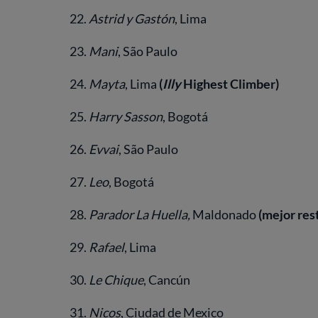
22.
Astrid y Gastón
, Lima
23.
Mani
, São Paulo
24.
Mayta
, Lima
(
Illy
Highest Climber)
25.
Harry Sasson
, Bogotá
26.
Evvai
, São Paulo
27.
Leo
, Bogotá
28.
Parador La Huella,
Maldonado
(mejor res
29.
Rafael
, Lima
30.
Le Chique
, Cancún
31.
Nicos
, Ciudad de Mexico