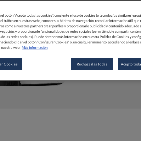
Latina 20
en el botón “Acepto todas las cookies”, consiente el uso de cookies (o tecnologías similares) prop
03 DIC 2020
 el tráfico en nuestras webs, conocer sus hábitos de navegación, recopilar información útil que
ros como a nuestros partners crear perfiles y proporcionarle publicidad y contenido adecuado a
vegación, y proporcionarle funcionalidades de redes sociales (permitiéndole compartir conten
 de las redes sociales). Puede obtener más información en nuestra Política de Cookies y confi
POR
FINE DINING LOVERS
haciendo clic en el botón “Configurar Cookies” o, en cualquier momento, accediendo al enlace 
 nuestra web.
Más información
REDACCIÓN
ar Cookies
Rechazarlas todas
Acepto toda