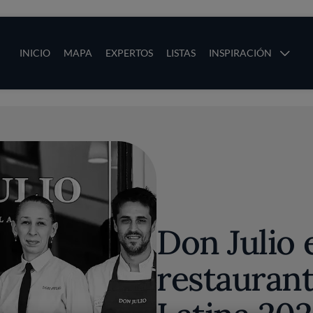
ias
Main navigation
INICIO
MAPA
EXPERTOS
LISTAS
INSPIRACIÓN
Pasar al contenido principal
os
Don Julio 
restauran