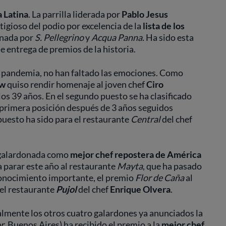
 Latina
. La parrilla liderada por
Pablo Jesus
tigioso del podio por excelencia de la
lista de los
nada por
S. Pellegrino
y
Acqua Panna.
Ha sido
esta
e entrega de premios de la historia.
la pandemia, no han faltado las emociones. Como
ew
quiso rendir homenaje al joven chef
Ciro
 los 39 años. En el segundo puesto se ha clasificado
a primera posición después de 3 años seguidos
puesto ha sido para el restaurante
Central
del chef
 galardonada como
mejor chef repostera de América
a parar este año al restaurante
Mayta
, que ha pasado
onocimiento importante, el premio
Flor de Caña
al
 el restaurante
Pujol
del chef
Enrique Olvera
.
lmente los otros cuatro galardones ya anunciados la
r
, Buenos Aires) ha recibido el premio a la
mejor chef