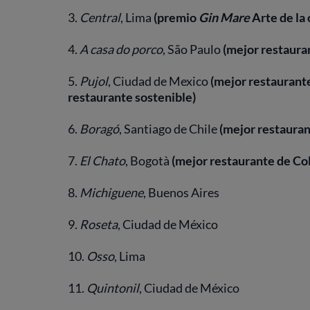
3.
Central
, Lima
(premio
Gin Mare
Arte de la 
4.
A casa do porco
, São Paulo
(mejor restauran
5.
Pujol
, Ciudad de Mexico
(mejor restaurant
restaurante sostenible)
6.
Boragó
, Santiago de Chile
(mejor restauran
7.
El Chato
, Bogotà
(mejor restaurante de Co
8.
Michiguene
, Buenos Aires
9.
Roseta
, Ciudad de México
10.
Osso
, Lima
11.
Quintonil
, Ciudad de México