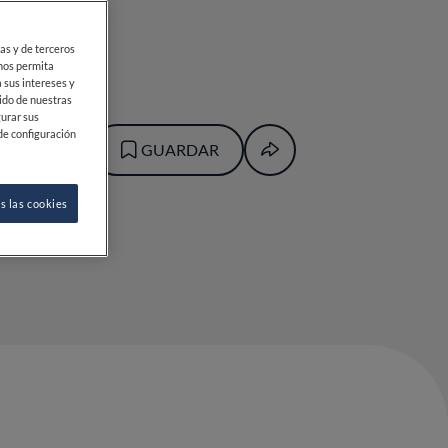
20
ias y de terceros
 nos permita
 sus intereses y
ido de nuestras
gurar sus
de configuración
GUARDAR
s las cookies