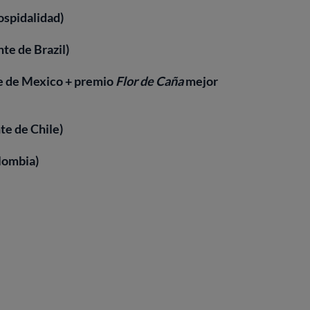
ospidalidad)
te de Brazil)
e de Mexico + premio
Flor de Caña
mejor
te de Chile)
lombia)