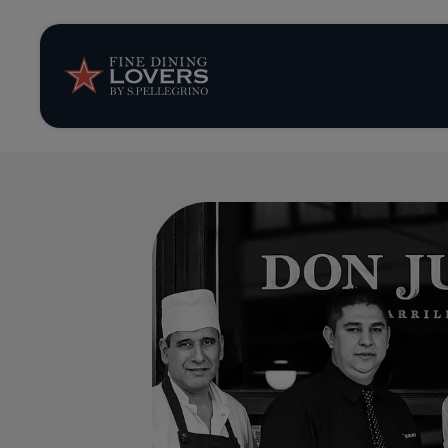
Opinión y notic
Recetas
Consejos y truc
Series