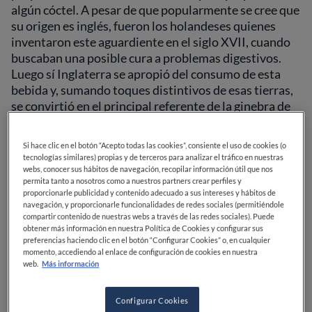
algún cóctel. A pesar de que popularmente se cree que
su origen es inglés, fueron los holandeses quienes
inventaron este aguardiente en el siglo XVII, cuando
buscaban una posible cura a problemas digestivos.
Luego sí Inglaterra se apropió del consumo de esta
bebida y, sumando toques distintivos de esas tierras,
se convirtió en el principal referente de la ginebra de
calidad.
Si hace clic en el botón “Acepto todas las cookies”, consiente el uso de cookies (o
Como la ginebra es ideal para preparar una amplia
tecnologías similares) propias y de terceros para analizar el tráfico en nuestras
variedad de cócteles, aquí hemos seleccionado
webs, conocer sus hábitos de navegación, recopilar información útil que nos
permita tanto a nosotros como a nuestros partners crear perfiles y
algunas combinaciones para que puedas descubrir y
proporcionarle publicidad y contenido adecuado a sus intereses y hábitos de
probar diferentes sabores y acompañar como
navegación, y proporcionarle funcionalidades de redes sociales (permitiéndole
aperitivo perfecto.
compartir contenido de nuestras webs a través de las redes sociales). Puede
obtener más información en nuestra Política de Cookies y configurar sus
preferencias haciendo clic en el botón “Configurar Cookies” o, en cualquier
Cóctel Negroni
momento, accediendo al enlace de configuración de cookies en nuestra
web.
Más información
Configurar Cookies