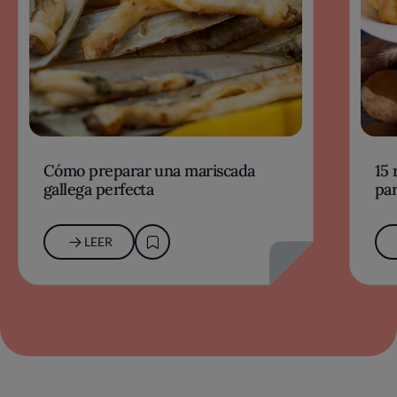
Cómo preparar una mariscada
15 
gallega perfecta
par
LEER