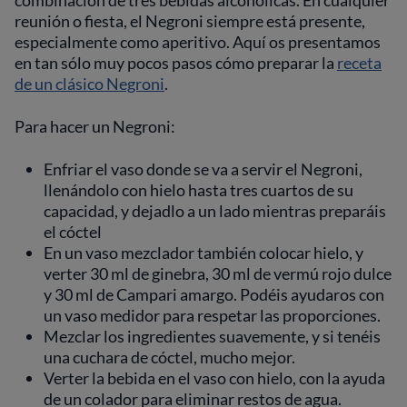
reunión o fiesta, el Negroni siempre está presente,
especialmente como aperitivo. Aquí os presentamos
en tan sólo muy pocos pasos cómo preparar la
receta
de un clásico Negroni
.
Para hacer un Negroni:
Enfriar el vaso donde se va a servir el Negroni,
llenándolo con hielo hasta tres cuartos de su
capacidad, y dejadlo a un lado mientras preparáis
el cóctel
En un vaso mezclador también colocar hielo, y
verter 30 ml de ginebra, 30 ml de vermú rojo dulce
y 30 ml de Campari amargo. Podéis ayudaros con
un vaso medidor para respetar las proporciones.
Mezclar los ingredientes suavemente, y si tenéis
una cuchara de cóctel, mucho mejor.
Verter la bebida en el vaso con hielo, con la ayuda
de un colador para eliminar restos de agua.