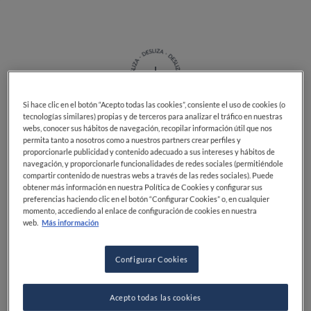
Si hace clic en el botón “Acepto todas las cookies”, consiente el uso de cookies (o
tecnologías similares) propias y de terceros para analizar el tráfico en nuestras
webs, conocer sus hábitos de navegación, recopilar información útil que nos
Descubre nuestra guía con
permita tanto a nosotros como a nuestros partners crear perfiles y
proporcionarle publicidad y contenido adecuado a sus intereses y hábitos de
navegación, y proporcionarle funcionalidades de redes sociales (permitiéndole
deliciosas alternativas
compartir contenido de nuestras webs a través de las redes sociales). Puede
obtener más información en nuestra Política de Cookies y configurar sus
vegetales para tu barbacoa.
preferencias haciendo clic en el botón “Configurar Cookies” o, en cualquier
momento, accediendo al enlace de configuración de cookies en nuestra
web.
Más información
Las barbacoas veganas son cada vez más populares.
Configurar Cookies
Tanto si eres un vegano convencido como si sólo
quieres reducir tu consumo de carne, una barbacoa
vegana puede ser una forma estupenda de disfrutar de
Acepto todas las cookies