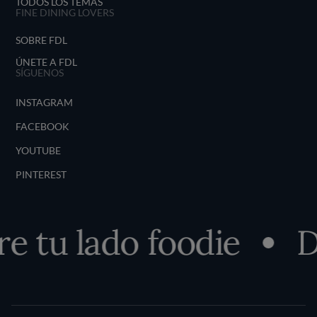
TODOS LOS TEMAS
FINE DINING LOVERS
SOBRE FDL
ÚNETE A FDL
SÍGUENOS
INSTAGRAM
FACEBOOK
YOUTUBE
PINTEREST
 tu lado foodie
De