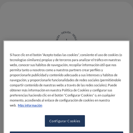
Si hace clic en el botón “Acepto todas las cookies”, consiente el uso de cookies (o
tecnologías similares) propias y de terceros para analizar el tráfico en nuestras
webs, conocer sus hábitos de navegación, recopilar información útil que nos
permita tanto a nosotros como a nuestros partners crear perfiles y
Después de Italia, su lugar de origen, Estados Unidos
proporcionarle publicidad y contenido adecuado a sus intereses y hábitos de
es sin duda el país donde el fenómeno de la pizza está
navegación, y proporcionarle funcionalidades de redes sociales (permitiéndole
más en auge. Así lo confirma el nuevo ranking de 50
compartir contenido de nuestras webs a través de las redes sociales). Puede
obtener más información en nuestra Política de Cookies y configurar sus
Top Pizza, la guía más importante del sector,
preferencias haciendo clic en el botón “Configurar Cookies” o, en cualquier
disponible online de forma gratuita.
momento, accediendo al enlace de configuración de cookies en nuestra
web.
Más información
El primer puesto de
50 Top USA 2021 - Prosecco DOC
Award
,
en colaboración con
S.Pellegrino y Acqua
Configurar Cookies
Panna
, lo ocupa
Tony's Pizza Napoletana
, un