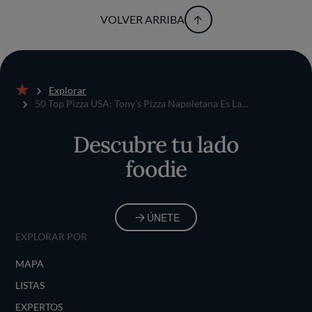
VOLVER ARRIBA
Explorar
Inicio
50 Top Pizza USA: Tony's Pizza Napoletana Es La...
Descubre tu lado
foodie
ÚNETE
EXPLORAR POR
MAPA
LISTAS
EXPERTOS