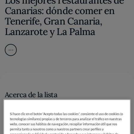
Los mejores restaurantes de
Canarias: dónde comer en
Tenerife, Gran Canaria,
Lanzarote y La Palma
Acerca de la lista
En Canarias se puede comer mirando al Atlántico, al
borde de un barranco, dentro de un hotel histórico o
Si hace clic en el botón “Acepto todas las cookies”, consiente el uso de cookies (o
tecnologías similares) propias y de terceros para analizar el tráfico en nuestras
en un bodegón donde el plato llega a la mesa sin
webs, conocer sus hábitos de navegación, recopilar información útil que nos
demasiadas explicaciones. El viaje cambia mucho de
permita tanto a nosotros como a nuestros partners crear perfiles y