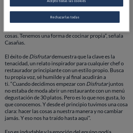
Acepto todas las cookies
Esto cambió rápidamente. Al fin y al cabo, hablamos
de los tres chefs que dirigían
elBulli
, el legendario
Rechazarlas todas
restaurante vanguardista catalán. “No tardamos en
darnos cuenta de que no era así como iban a ir las
cosas. Tenemos una forma de cocinar propia”, señala
Casañas.
El éxito de
Disfrutar
demuestra que la clave es la
tenacidad, un relato inspirador para cualquier chef o
restaurador principiante con un estilo propio. Busca
tu propia voz, sé humilde y al final acudirán a
ti. “Cuando decidimos empezar con
Disfrutar
juntos
no estaba de moda abrir un restaurante con un menú
degustación de 30 platos. Pero es lo que nos gusta, lo
que conocemos. Y desde el principio tuvimos una cosa
clara: hacer las cosas a nuestra manera y no cambiar
jamás. Y eso nos ha traído hasta aquí”.
Eso es indudable y la emoción del equipo podía