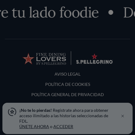
 tu lado foodie
De
Terms and Conditions
AVISO LEGAL
POLÍTICA DE COOKIES
POLÍTICA GENERAL DE PRIVACIDAD
LOCATION & LANGUAGE
¡No te lo pierdas!
Regístrate ahora para obtener
acceso ilimitado a las historias seleccionadas de
España
FDL.
ÚNETE AHORA
o
ACCEDER