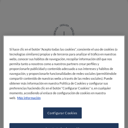
Si hace clic en el botón “Acepto todas las cookies”, consiente el uso de cookies (o
tecnologías similares) propias y de terceros para analizar el tráfico en nuestras
webs, conocer sus hábitos de navegación, recopilar información útil que nos
Las cosas podrían haber sido muy diferentes para
permita tanto a nosotros como a nuestros partners crear perfiles y
proporcionarle publicidad y contenido adecuado a sus intereses y hábitos de
Disfrutar
, el restaurante de Barcelona elegido como el
navegación, y proporcionarle funcionalidades de redes sociales (permitiéndole
mejor del mundo de 2024 por
The World’s 50 Best
compartir contenido de nuestras webs a través de las redes sociales). Puede
Restaurants
en una flamante ceremonia en el fragor
obtener más información en nuestra Política de Cookies y configurar sus
preferencias haciendo clic en el botón “Configurar Cookies” o, en cualquier
de Las Vegas. “Cuando abrimos, hace diez años,
momento, accediendo al enlace de configuración de cookies en nuestra
empezamos ofreciendo un pequeño menú de unos 65
web.
Más información
euros por persona”, dice
Mateu Casañas
, uno de los
tres chefs que componen el equipo al frente del
Configurar Cookies
restaurante, situado en el Eixample, junto a
Oriol
Castro y Eduard Xatruch
.