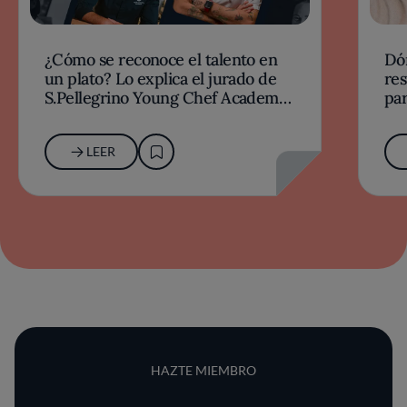
¿Cómo se reconoce el talento en
Dó
un plato? Lo explica el jurado de
res
S.Pellegrino Young Chef Academy
par
2026-27
LEER
HAZTE MIEMBRO