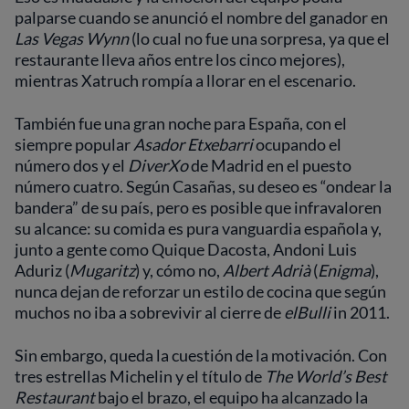
palparse cuando se anunció el nombre del ganador en
Las Vegas Wynn
(lo cual no fue una sorpresa, ya que el
restaurante lleva años entre los cinco mejores),
mientras Xatruch rompía a llorar en el escenario.
También fue una gran noche para España, con el
siempre popular
Asador Etxebarri
ocupando el
número dos y el
DiverXo
de Madrid en el puesto
número cuatro. Según Casañas, su deseo es “ondear la
bandera” de su país, pero es posible que infravaloren
su alcance: su comida es pura vanguardia española y,
junto a gente como Quique Dacosta, Andoni Luis
Aduriz (
Mugaritz
) y, cómo no,
Albert Adrià
(
Enigma
),
nunca dejan de reforzar un estilo de cocina que según
muchos no iba a sobrevivir al cierre de
elBulli
in 2011.
Sin embargo, queda la cuestión de la motivación. Con
tres estrellas Michelin y el título de
The World’s Best
Restaurant
bajo el brazo, el equipo ha alcanzado la