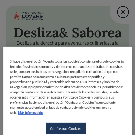
Fine Dining Lovers Tas
User account m
Agregar una nota
Desliza
& Saborea
Pasar al contenido principal
VOLVER ARRIBA
Fine Dining Lovers Tas
Agregar una nota
Desliza a la derecha para aventuras culinarias, a la
izquierda para pasar. ¡Prepárate para deslizar hacia la
dicha gastronómica!
a
& Saborea
Si hace clic en el botón “Acepto todas las cookies”, consiente el uso de cookies (o
tecnologías similares) propias y de terceros para analizar el tráfico en nuestras
Desliza a la derecha para aventuras culinarias, a la izquierda
Fine Dining Lovers Taste Match
webs, conocer sus hábitos de navegación, recopilar información útil que nos
Inicio
permita tanto a nosotros como a nuestros partners crear perfiles y
COMENZAR
proporcionarle publicidad y contenido adecuado a sus intereses y hábitos de
Descubre tu lado
navegación, y proporcionarle funcionalidades de redes sociales (permitiéndole
compartir contenido de nuestras webs a través de las redes sociales). Puede
foodie
obtener más información en nuestra Política de Cookies y configurar sus
preferencias haciendo clic en el botón “Configurar Cookies” o, en cualquier
momento, accediendo al enlace de configuración de cookies en nuestra
web.
Más información
ÚNETE
EXPLORAR POR
Configurar Cookies