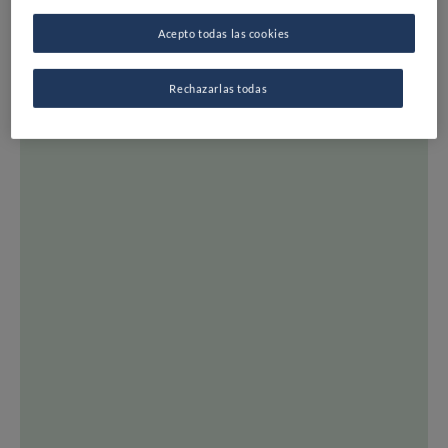
MAPA
Acepto todas las cookies
LISTAS
EXPERTOS
Rechazarlas todas
DESTINOS
TODOS LOS RESTAURANTES
INSPIRACIÓN
OPINIÓN Y NOTICIAS
RECETAS
CONSEJOS Y TRUCOS
SERIES
TODOS LOS TEMAS
FINE DINING LOVERS
SOBRE FDL
ÚNETE A FDL
SÍGUENOS