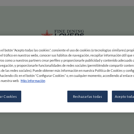
ias
Main navigation
INICIO
MAPA
EXPERTOS
LISTAS
INSPIRACIÓN
Pasar al contenido principal
en el botón “Acepto todas las cookies”, consiente el uso de cookies (o tecnologías similares) prop
os
Fine Dining
 el tráfico en nuestras webs, conocer sus hábitos de navegación, recopilar información útil que
ros como a nuestros partners crear perfiles y proporcionarle publicidad y contenido adecuado a
vegación, y proporcionarle funcionalidades de redes sociales (permitiéndole compartir conten
 de las redes sociales). Puede obtener más información en nuestra Política de Cookies y confi
haciendo clic en el botón “Configurar Cookies” o, en cualquier momento, accediendo al enlace 
& Sabor
 nuestra web.
Más información
ar Cookies
Rechazarlas todas
Acepto toda
Desliza a la derecha para aventuras culinarias, a 
EXPLORAR POR
INSPIRACIÓN
F
COMENZAR
MAPA
OPINIÓN Y NOTICIAS
S