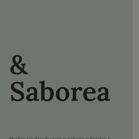
NETE A FDL
FACEBOOK
YOUTUBE
PINTEREST
&
Saborea
Descubre 
Desliza a la derecha para aventuras culinarias, a