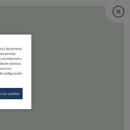
Fine Dining Lo
User account menu
ÚNETE
ias y de terceros
VOLVER ARRIBA
 Lovers Taste M
 nos permita
 sus intereses y
ido de nuestras
gurar sus
de configuración
ea
s las cookies
la izquierda para pasar. ¡Prepárate para deslizar hacia la dicha gas
INE DINING LOVERS
SÍGUENOS
OBRE FDL
INSTAGRAM