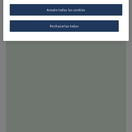
MAPA
Acepto todas las cookies
LISTAS
EXPERTOS
Rechazarlas todas
DESTINOS
TODOS LOS RESTAURANTES
INSPIRACIÓN
OPINIÓN Y NOTICIAS
RECETAS
CONSEJOS Y TRUCOS
SERIES
TODOS LOS TEMAS
FINE DINING LOVERS
SOBRE FDL
ÚNETE A FDL
SÍGUENOS