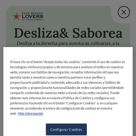
Fine Dining Lovers Tas
User account m
Agregar una nota
Desliza
& Saborea
Pasar al contenido principal
VOLVER ARRIBA
Fine Dining Lovers Tas
Agregar una nota
Desliza a la derecha para aventuras culinarias, a la
izquierda para pasar. ¡Prepárate para deslizar hacia la
dicha gastronómica!
a
& Saborea
Si hace clic en el botón “Acepto todas las cookies”, consiente el uso de cookies (o
tecnologías similares) propias y de terceros para analizar el tráfico en nuestras
Desliza a la derecha para aventuras culinarias, a la izquierda
Fine Dining Lovers Taste Match
webs, conocer sus hábitos de navegación, recopilar información útil que nos
Inicio
permita tanto a nosotros como a nuestros partners crear perfiles y
COMENZAR
proporcionarle publicidad y contenido adecuado a sus intereses y hábitos de
Descubre tu lado
navegación, y proporcionarle funcionalidades de redes sociales (permitiéndole
compartir contenido de nuestras webs a través de las redes sociales). Puede
foodie
obtener más información en nuestra Política de Cookies y configurar sus
preferencias haciendo clic en el botón “Configurar Cookies” o, en cualquier
momento, accediendo al enlace de configuración de cookies en nuestra
web.
Más información
ÚNETE
EXPLORAR POR
Configurar Cookies