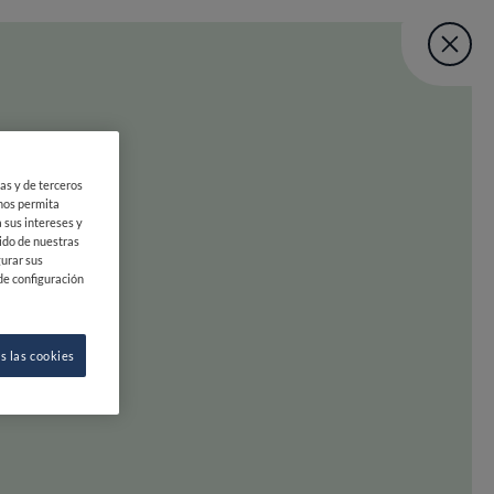
Fine Dining Lo
User account menu
ÚNETE
ias y de terceros
VOLVER ARRIBA
 Lovers Taste M
 nos permita
 sus intereses y
ido de nuestras
gurar sus
de configuración
ea
s las cookies
la izquierda para pasar. ¡Prepárate para deslizar hacia la dicha gas
INE DINING LOVERS
SÍGUENOS
OBRE FDL
INSTAGRAM