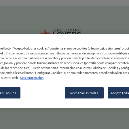
ias
Main navigation
INICIO
MAPA
EXPERTOS
LISTAS
INSPIRACIÓN
Pasar al contenido principal
en el botón “Acepto todas las cookies”, consiente el uso de cookies (o tecnologías similares) prop
os
Fine Dining
 el tráfico en nuestras webs, conocer sus hábitos de navegación, recopilar información útil que
ros como a nuestros partners crear perfiles y proporcionarle publicidad y contenido adecuado a
vegación, y proporcionarle funcionalidades de redes sociales (permitiéndole compartir conten
 de las redes sociales). Puede obtener más información en nuestra Política de Cookies y confi
haciendo clic en el botón “Configurar Cookies” o, en cualquier momento, accediendo al enlace 
& Sabor
 nuestra web.
Más información
ar Cookies
Rechazarlas todas
Acepto toda
Desliza a la derecha para aventuras culinarias, a 
EXPLORAR POR
INSPIRACIÓN
F
COMENZAR
MAPA
OPINIÓN Y NOTICIAS
S