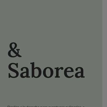
NETE A FDL
FACEBOOK
YOUTUBE
PINTEREST
&
Saborea
Descubre 
Desliza a la derecha para aventuras culinarias, a