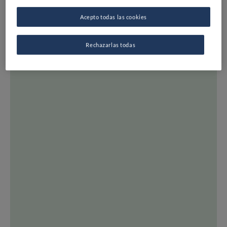
MAPA
Acepto todas las cookies
LISTAS
EXPERTOS
Rechazarlas todas
DESTINOS
TODOS LOS RESTAURANTES
INSPIRACIÓN
OPINIÓN Y NOTICIAS
RECETAS
CONSEJOS Y TRUCOS
SERIES
TODOS LOS TEMAS
FINE DINING LOVERS
SOBRE FDL
ÚNETE A FDL
SÍGUENOS