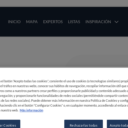
ias
Main navigation
INICIO
MAPA
EXPERTOS
LISTAS
INSPIRACIÓN
Pasar al contenido principal
os
en el botón “Acepto todas las cookies”, consiente el uso de cookies (o tecnologías similares) prop
 el tráfico en nuestras webs, conocer sus hábitos de navegación, recopilar información útil que
ros como a nuestros partners crear perfiles y proporcionarle publicidad y contenido adecuado a
vegación, y proporcionarle funcionalidades de redes sociales (permitiéndole compartir conten
 de las redes sociales). Puede obtener más información en nuestra Política de Cookies y confi
haciendo clic en el botón “Configurar Cookies” o, en cualquier momento, accediendo al enlace 
 nuestra web.
Más información
ar Cookies
Rechazarlas todas
Acepto toda