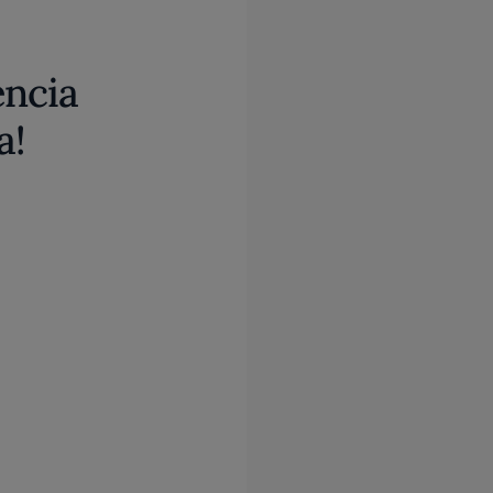
encia
a!