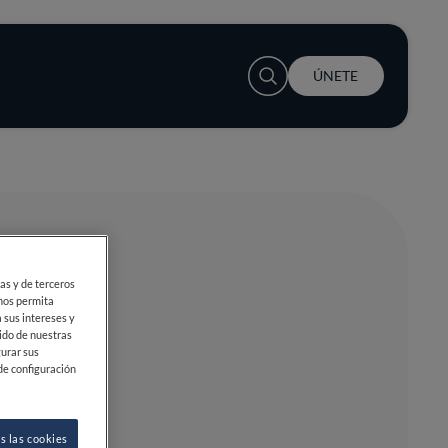
User account menu
ÚNETE
ias y de terceros
 nos permita
 sus intereses y
ido de nuestras
gurar sus
de configuración
s las cookies