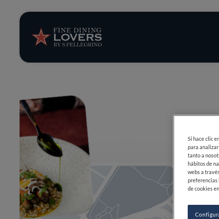
Opinión y notic
Recetas
Consejos y truc
Series
Si hace clic 
para analizar
tanto a nosot
hábitos de na
webs a través
preferencias 
de cookies en
Configur