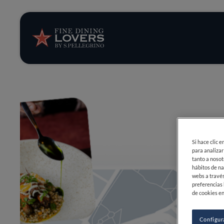
Opinión y notic
Recetas
Consejos y truc
Series
Si hace clic 
para analizar
tanto a nosot
hábitos de na
webs a través
preferencias 
de cookies en
Configur