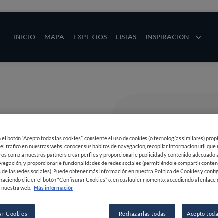
ias
Main navigation
INICIO
MAPA
EXPERTOS
LISTAS
INSPIRACIÓN
Pasar al contenido principal
os
en el botón “Acepto todas las cookies”, consiente el uso de cookies (o tecnologías similares) prop
 el tráfico en nuestras webs, conocer sus hábitos de navegación, recopilar información útil que
ros como a nuestros partners crear perfiles y proporcionarle publicidad y contenido adecuado a
vegación, y proporcionarle funcionalidades de redes sociales (permitiéndole compartir conten
 de las redes sociales). Puede obtener más información en nuestra Política de Cookies y confi
haciendo clic en el botón “Configurar Cookies” o, en cualquier momento, accediendo al enlace 
 nuestra web.
Más información
ar Cookies
Rechazarlas todas
Acepto toda