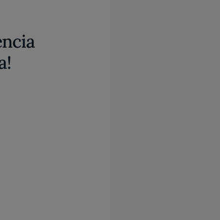
encia
a!