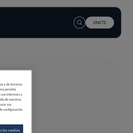
User account menu
ÚNETE
ias y de terceros
 nos permita
 sus intereses y
ido de nuestras
gurar sus
de configuración
s las cookies