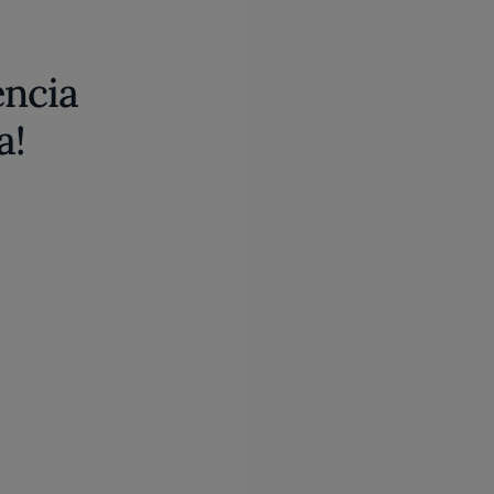
encia
a!