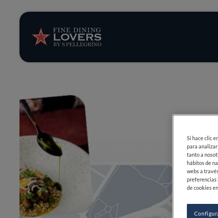
Opinión y notic
Recetas
Consejos y truc
Series
Si hace clic 
para analizar
tanto a nosot
hábitos de na
webs a través
preferencias 
de cookies en
Configur