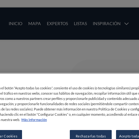
ias
Main navigation
INICIO
MAPA
EXPERTOS
LISTAS
INSPIRACIÓN
Pasar al contenido principal
os
en el botón “Acepto todas las cookies”, consiente el uso de cookies (o tecnologías similares) prop
 el tráfico en nuestras webs, conocer sus hábitos de navegación, recopilar información útil que
ros como a nuestros partners crear perfiles y proporcionarle publicidad y contenido adecuado a
vegación, y proporcionarle funcionalidades de redes sociales (permitiéndole compartir conten
 de las redes sociales). Puede obtener más información en nuestra Política de Cookies y confi
haciendo clic en el botón “Configurar Cookies” o, en cualquier momento, accediendo al enlace 
 nuestra web.
Más información
ar Cookies
Rechazarlas todas
Acepto toda