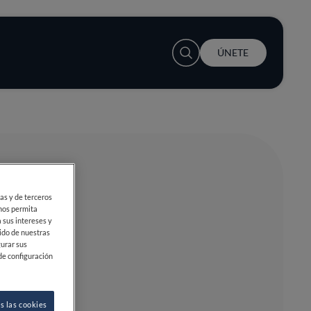
User account menu
ÚNETE
ias y de terceros
 nos permita
 sus intereses y
ido de nuestras
gurar sus
de configuración
s las cookies