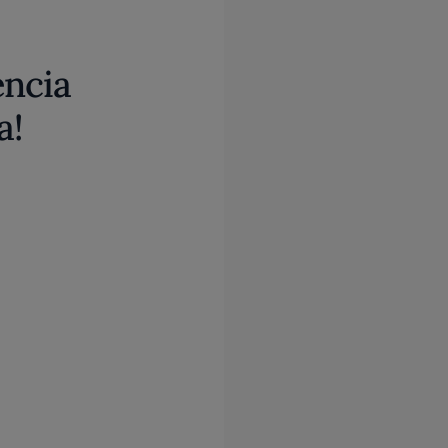
encia
a!