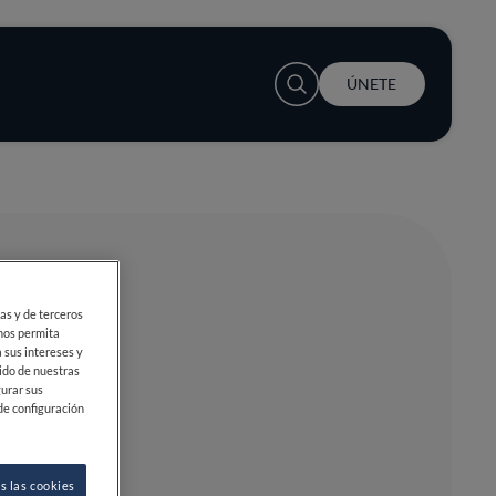
User account menu
ÚNETE
ias y de terceros
 nos permita
 sus intereses y
ido de nuestras
gurar sus
de configuración
s las cookies