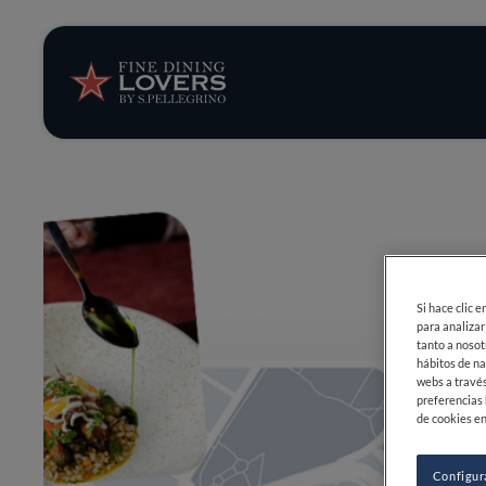
Opinión y notic
Recetas
Consejos y truc
Series
Si hace clic 
para analizar
tanto a nosot
hábitos de na
webs a través
preferencias 
de cookies en
Configur