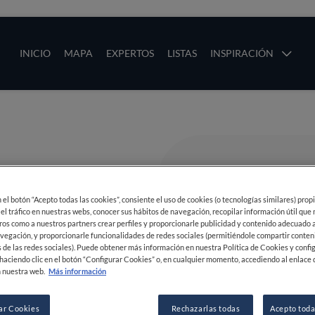
ias
Main navigation
INICIO
MAPA
EXPERTOS
LISTAS
INSPIRACIÓN
Pasar al contenido principal
os
en el botón “Acepto todas las cookies”, consiente el uso de cookies (o tecnologías similares) prop
 el tráfico en nuestras webs, conocer sus hábitos de navegación, recopilar información útil que
ros como a nuestros partners crear perfiles y proporcionarle publicidad y contenido adecuado a
vegación, y proporcionarle funcionalidades de redes sociales (permitiéndole compartir conten
 de las redes sociales). Puede obtener más información en nuestra Política de Cookies y confi
haciendo clic en el botón “Configurar Cookies” o, en cualquier momento, accediendo al enlace 
 nuestra web.
Más información
ar Cookies
Rechazarlas todas
Acepto toda