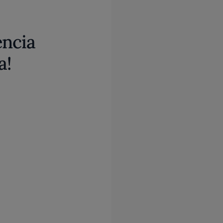
encia
a!