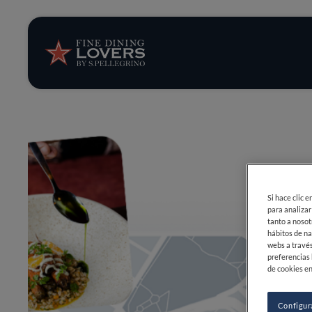
Opinión y notic
Recetas
Consejos y truc
Series
Si hace clic 
para analizar
tanto a nosot
hábitos de na
webs a través
preferencias 
de cookies en
Configur