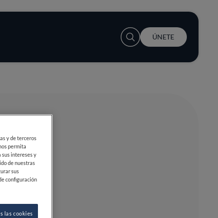
User account menu
ÚNETE
ias y de terceros
 nos permita
 sus intereses y
ido de nuestras
gurar sus
de configuración
s las cookies