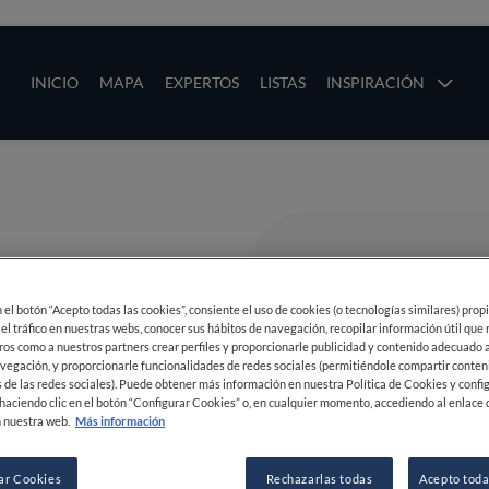
ias
Main navigation
INICIO
MAPA
EXPERTOS
LISTAS
INSPIRACIÓN
Pasar al contenido principal
os
en el botón “Acepto todas las cookies”, consiente el uso de cookies (o tecnologías similares) prop
 el tráfico en nuestras webs, conocer sus hábitos de navegación, recopilar información útil que
ros como a nuestros partners crear perfiles y proporcionarle publicidad y contenido adecuado a
vegación, y proporcionarle funcionalidades de redes sociales (permitiéndole compartir conten
 de las redes sociales). Puede obtener más información en nuestra Política de Cookies y confi
haciendo clic en el botón “Configurar Cookies” o, en cualquier momento, accediendo al enlace 
 nuestra web.
Más información
ar Cookies
Rechazarlas todas
Acepto toda