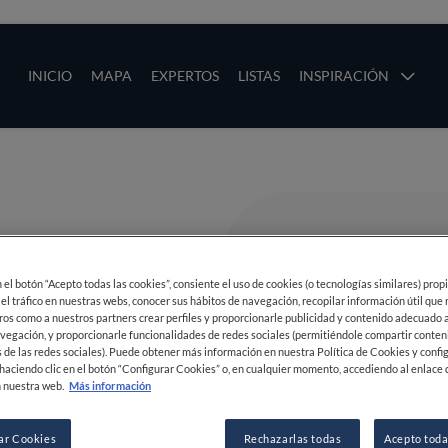
ias
Main navigation
INICIO
MAPA
EXPERTOS
LISTAS
INSPIRACIÓN
Pasar al contenido principal
os
en el botón “Acepto todas las cookies”, consiente el uso de cookies (o tecnologías similares) prop
 el tráfico en nuestras webs, conocer sus hábitos de navegación, recopilar información útil que
ros como a nuestros partners crear perfiles y proporcionarle publicidad y contenido adecuado a
vegación, y proporcionarle funcionalidades de redes sociales (permitiéndole compartir conten
 de las redes sociales). Puede obtener más información en nuestra Política de Cookies y confi
haciendo clic en el botón “Configurar Cookies” o, en cualquier momento, accediendo al enlace 
 nuestra web.
Más información
ar Cookies
Rechazarlas todas
Acepto toda