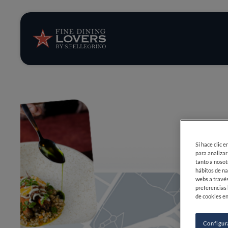
Opinión y notic
Recetas
Consejos y truc
Series
Si hace clic 
para analizar
tanto a nosot
hábitos de na
webs a través
preferencias 
de cookies en
Configur