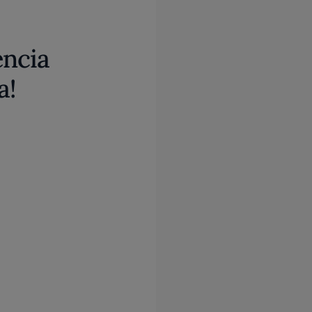
encia
a!