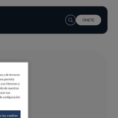
User account menu
ÚNETE
ias y de terceros
 nos permita
 sus intereses y
ido de nuestras
gurar sus
de configuración
s las cookies