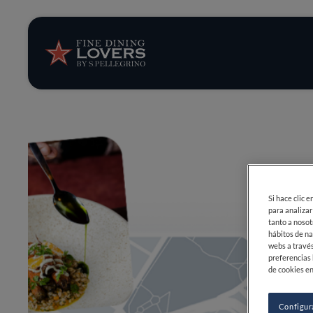
Opinión y notic
Recetas
Consejos y truc
Series
Si hace clic 
para analizar
tanto a nosot
hábitos de na
webs a través
preferencias 
de cookies en
Configur