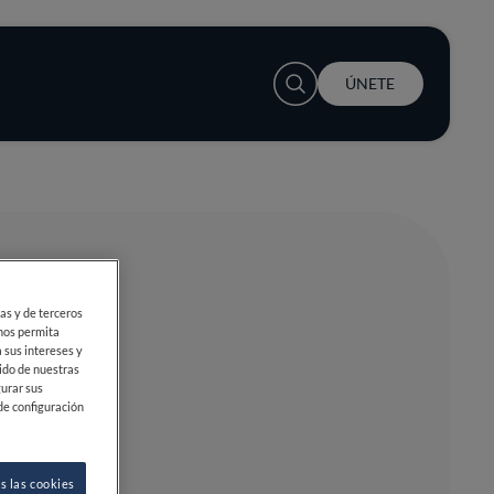
User account menu
ÚNETE
ias y de terceros
 nos permita
 sus intereses y
ido de nuestras
gurar sus
de configuración
s las cookies