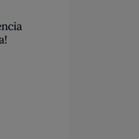
encia
a!