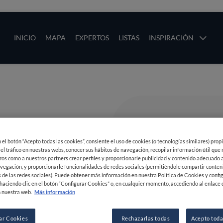
ias
Main navigation
INICIO
MAPA
EXPERTOS
LISTAS
INSPIRACIÓN
Pasar al contenido principal
os
en el botón “Acepto todas las cookies”, consiente el uso de cookies (o tecnologías similares) prop
 el tráfico en nuestras webs, conocer sus hábitos de navegación, recopilar información útil que
ros como a nuestros partners crear perfiles y proporcionarle publicidad y contenido adecuado a
vegación, y proporcionarle funcionalidades de redes sociales (permitiéndole compartir conten
 de las redes sociales). Puede obtener más información en nuestra Política de Cookies y confi
haciendo clic en el botón “Configurar Cookies” o, en cualquier momento, accediendo al enlace 
 nuestra web.
Más información
ar Cookies
Rechazarlas todas
Acepto toda