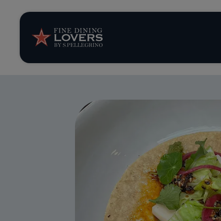
Opinión y notic
Recetas
Consejos y truc
Series