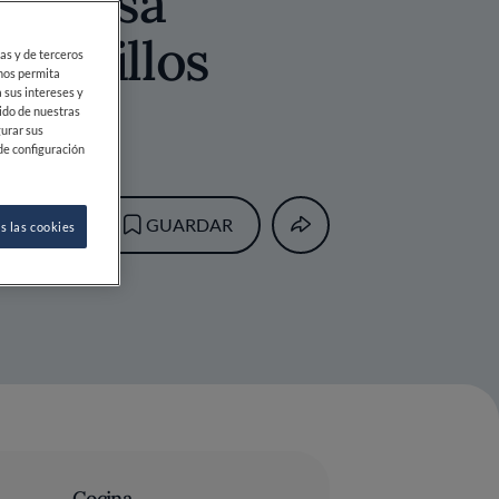
, salsa
epinillos
ias y de terceros
 nos permita
 sus intereses y
ido de nuestras
gurar sus
de configuración
GUARDAR
s las cookies
Cocina