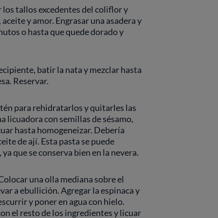
los tallos excedentes del coliflor y
, aceite y amor. Engrasar una asadera y
minutos o hasta que quede dorado y
ipiente, batir la nata y mezclar hasta
sa. Reservar.
tén para rehidratarlos y quitarles las
una licuadora con semillas de sésamo,
licuar hasta homogeneizar. Debería
ite de ají. Esta pasta se puede
 ya que se conserva bien en la nevera.
 Colocar una olla mediana sobre el
evar a ebullición. Agregar la espinaca y
escurrir y poner en agua con hielo.
on el resto de los ingredientes y licuar