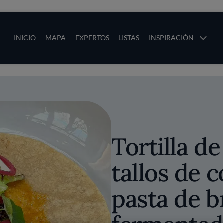
ias
Main navigation
INICIO
MAPA
EXPERTOS
LISTAS
INSPIRACIÓN
Pasar al contenido principal
os
Tortilla d
tallos de c
pasta de b