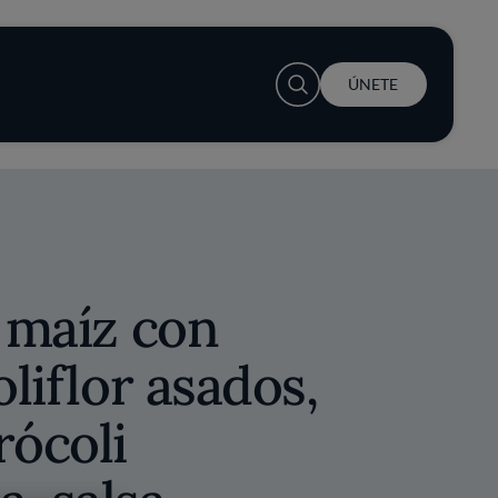
User account menu
ÚNETE
e maíz con
oliflor asados,
rócoli