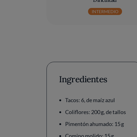
INTERMEDIO
Ingredientes
Tacos: 6, de maíz azul
Coliflores: 200 g, de tallos
Pimentón ahumado: 15 g
Comino molido: 15 g