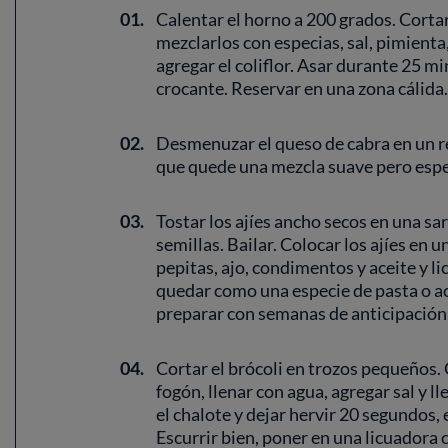
01.
Calentar el horno a 200 grados. Cortar 
mezclarlos con especias, sal, pimienta
agregar el coliflor. Asar durante 25 
crocante. Reservar en una zona cálida.
02.
Desmenuzar el queso de cabra en un rec
que quede una mezcla suave pero espe
03.
Tostar los ajíes ancho secos en una sar
semillas. Bailar. Colocar los ajíes en 
pepitas, ajo, condimentos y aceite y 
quedar como una especie de pasta o ace
preparar con semanas de anticipación,
04.
Cortar el brócoli en trozos pequeños.
fogón, llenar con agua, agregar sal y ll
el chalote y dejar hervir 20 segundos, 
Escurrir bien, poner en una licuadora c