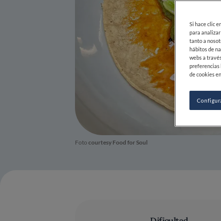
Si hace clic 
para analizar
tanto a nosot
hábitos de na
webs a través
preferencias 
de cookies en
Configur
Foto
courtesy Food for Soul
Dificultad