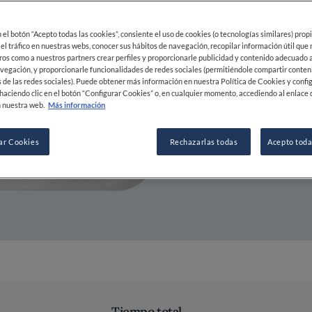
fermentada
matcha y p
en el botón “Acepto todas las cookies”, consiente el uso de cookies (o tecnologías similares) prop
 el tráfico en nuestras webs, conocer sus hábitos de navegación, recopilar información útil que
ros como a nuestros partners crear perfiles y proporcionarle publicidad y contenido adecuado a
vegación, y proporcionarle funcionalidades de redes sociales (permitiéndole compartir conten
25 SEP 2023
 de las redes sociales). Puede obtener más información en nuestra Política de Cookies y confi
haciendo clic en el botón “Configurar Cookies” o, en cualquier momento, accediendo al enlace 
 nuestra web.
Más información
POR
JEZ WICK Y LAUREN EVERS
ar Cookies
CHEF
Rechazarlas todas
Acepto toda
Tiempo total