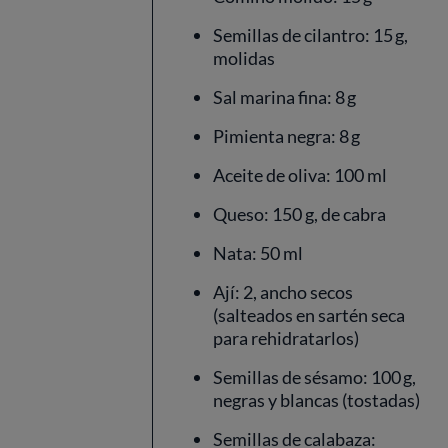
Semillas de cilantro: 15 g,
molidas
Sal marina fina: 8 g
Pimienta negra: 8 g
Aceite de oliva: 100 ml
Queso: 150 g, de cabra
Nata: 50 ml
Ají: 2, ancho secos
(salteados en sartén seca
para rehidratarlos)
Semillas de sésamo: 100 g,
negras y blancas (tostadas)
Semillas de calabaza: