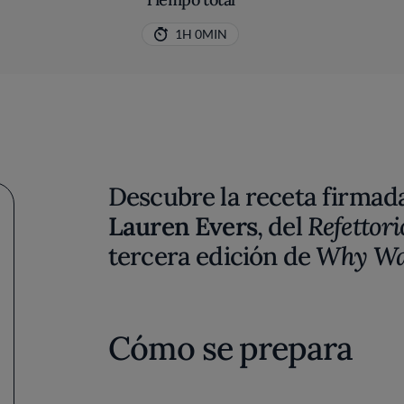
1H 0MIN
Descubre la receta firmada
Lauren Evers
, del
Refettor
tercera edición de
Why Wa
Cómo se prepara